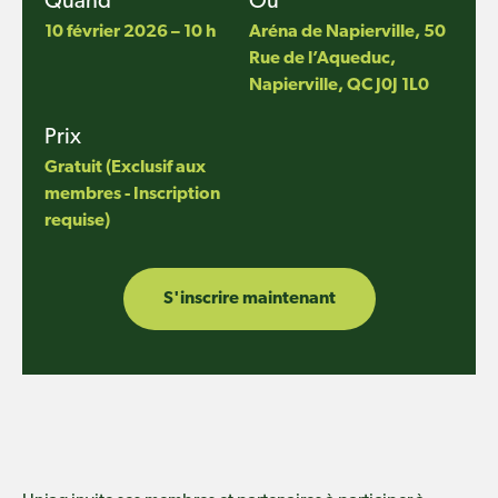
Quand
Où
10 février 2026 – 10 h
Aréna de Napierville,
50
Rue de l’Aqueduc,
Napierville, QC J0J 1L0
Prix
Gratuit (Exclusif aux
membres - Inscription
requise)
S'inscrire maintenant