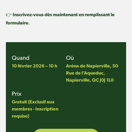
👉
Inscrivez-vous dès maintenant en remplissant le
formulaire.
Quand
Où
10 février 2026 – 10 h
Aréna de Napierville,
50
Rue de l’Aqueduc,
Napierville, QC J0J 1L0
Prix
Gratuit (Exclusif aux
membres - Inscription
requise)