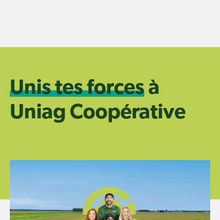
Skip
to
content
Unis tes forces
à
Uniag Coopérative