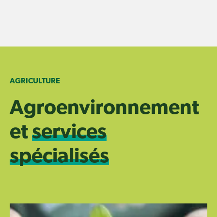
Skip
to
content
AGRICULTURE
Agroenvironnement
et
services
spécialisés