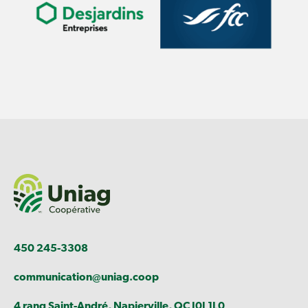
450 245-3308
communication@uniag.coop
4 rang Saint-André, Napierville, QC J0J 1L0