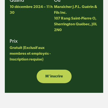
Quand
Où
10 décembre 2024 – 11 h
Maraîcher J.P.L. Guérin &
30
Fils Inc.
107 Rang Saint-Pierre O,
Sherrington Québec, J0L
2N0
Prix
Gratuit (Exclusif aux
membres et employés -
Inscription requise)
M'inscrire