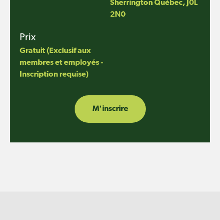
Sherrington Québec, J0L
2N0
Prix
Gratuit (Exclusif aux
membres et employés -
Inscription requise)
M'inscrire