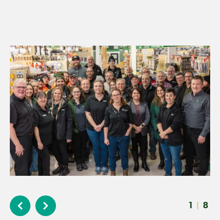
1
8
|