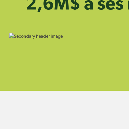
2,6M$ à se