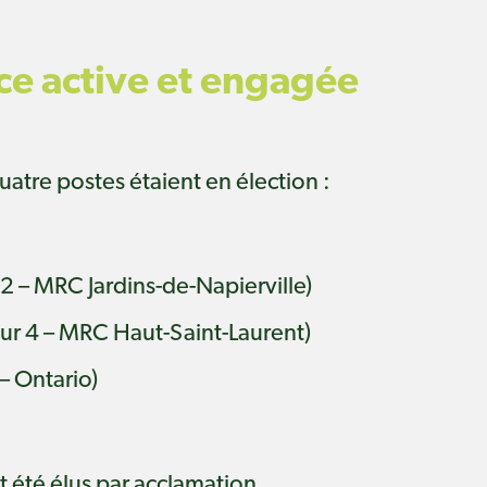
e active et engagée
atre postes étaient en élection :
2 – MRC Jardins-de-Napierville)
ur 4 – MRC Haut-Saint-Laurent)
– Ontario)
t été élus par acclamation.