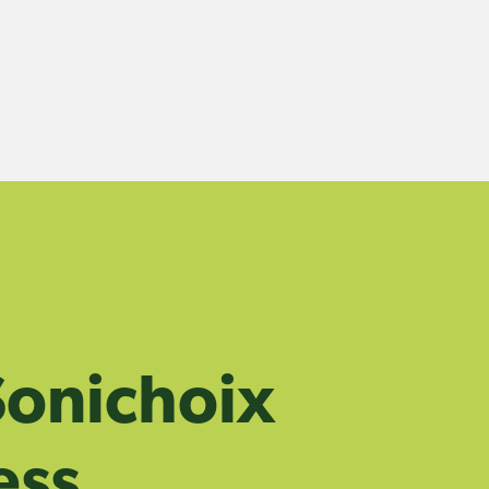
onichoix
ess