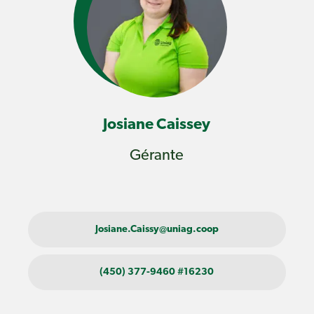
Josiane Caissey
Gérante
Josiane.Caissy@uniag.coop
(450) 377-9460 #16230