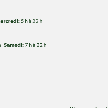
ercredi:
5 h à 22 h
 h
Samedi:
7 h à 22 h