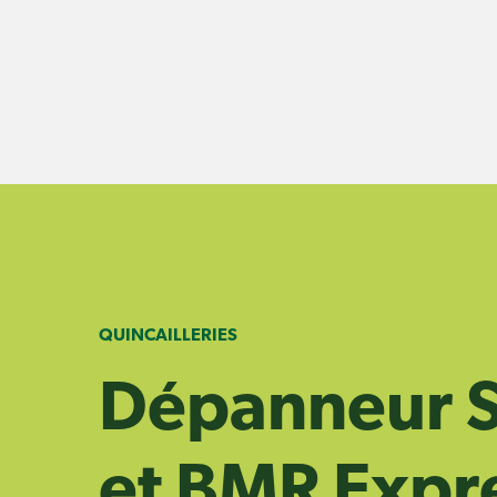
Skip
to
content
QUINCAILLERIES
Dépanneur S
et BMR Expr