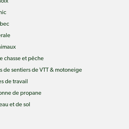
oix
nic
ébec
érale
nimaux
e chasse et pêche
ès de sentiers de VTT & motoneige
s de travail
onne de propane
eau et de sol