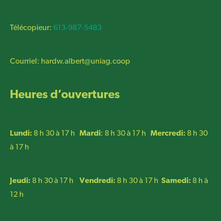
Télécopieur:
613-987-5483
Courriel:
hardw.albert@uniag.coop
Heures d’ouvertures
Lundi:
8 h 30 à 17 h
Mardi
: 8 h 30 à 17 h
Mercredi:
8 h 30
à 17 h
Jeudi:
8 h 30 à 17 h
Vendredi:
8 h 30 à 17 h
Samedi:
8 h à
12 h